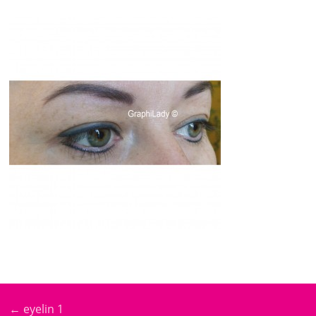
←
eyelin 1